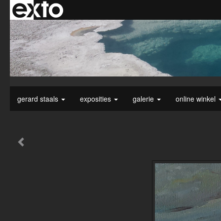
gerard staals
exposities
galerie
online winkel