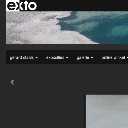
gerard staals
exposities
galerie
online winkel