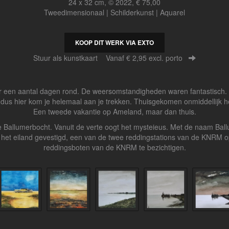
24 x 32 cm, © 2022, € 75,00
Tweedimensionaal | Schilderkunst | Aquarel
KOOP DIT WERK VIA EXTO
Stuur als kunstkaart
Vanaf € 2,95 excl. porto
er een aantal dagen rond. De weersomstandigheden waren fantastisch. E
, dus hier kom je helemaal aan je trekken. Thuisgekomen onmiddellijk h
Een tweede vakantie op Ameland, maar dan thuis.
 Ballumerbocht. Vanuit de verte oogt het mysteieus. Met de naam Ball
het eiland gevestigd, een van de twee reddingstations van de KNRM op
reddingsboten van de KNRM te bezichtigen.