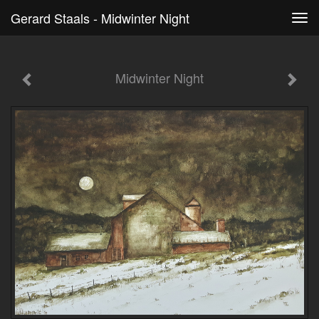
Gerard Staals - Midwinter Night
Tog
navi
Midwinter Night