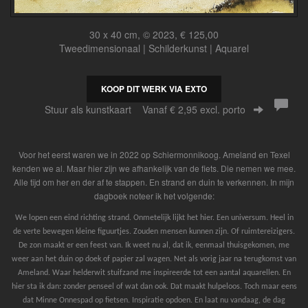
30 x 40 cm, © 2023, € 125,00
Tweedimensionaal | Schilderkunst | Aquarel
KOOP DIT WERK VIA EXTO
Stuur als kunstkaart
Vanaf € 2,95 excl. porto
Voor het eerst waren we in 2022 op Schiermonnikoog. Ameland en Texel
kenden we al. Maar hier zijn we afhankelijk van de fiets. Die nemen we mee.
Alle tijd om her en der af te stappen. En strand en duin te verkennen. In mijn
dagboek noteer ik het volgende:
We lopen een eind richting strand. Onmetelijk lijkt het hier. Een universum. Heel in
de verte bewegen kleine figuurtjes. Zouden mensen kunnen zijn. Of ruimtereizigers.
De zon maakt er een feest van. Ik weet nu al, dat ik, eenmaal thuisgekomen, me
weer aan het duin op doek of papier zal wagen. Net als vorig jaar na terugkomst van
Ameland. Waar helderwit stuifzand me inspireerde tot een aantal aquarellen. En
hier sta ik dan: zonder penseel of wat dan ook. Dat maakt hulpeloos. Toch maar eens
dat Minne Onnespad op fietsen. Inspiratie opdoen. En laat nu vandaag, de dag