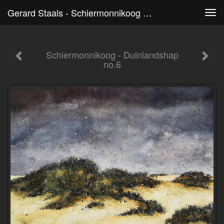
Gerard Staals - Schiermonnikoog - Duinlandshap No.6
Tog
navi
Schiermonnikoog - Duinlandshap
no.6