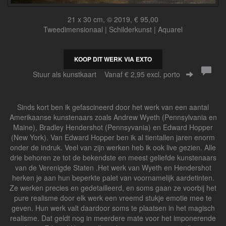
21 x 30 cm, © 2019, € 95,00
Tweedimensionaal | Schilderkunst | Aquarel
KOOP DIT WERK VIA EXTO
Stuur als kunstkaart
Vanaf € 2,95 excl. porto
Sinds kort ben ik gefascineerd door het werk van een aantal
Amerikaanse kunstenaars zoals Andrew Wyeth (Pennsylvania en
Maine), Bradley Hendershot (Pennsyvania) en Edward Hopper
(New York). Van Edward Hopper ben ik al tientallen jaren enorm
onder de indruk. Veel van zijn werken heb ik ook live gezien. Alle
drie behoren ze tot de bekendste en meest geliefde kunstenaars
van de Verenigde Staten .Het werk van Wyeth en Hendershot
herken je aan hun beperkte palet van voornamelijk aardetinten.
Ze werken precies en gedetailleerd, en soms gaan ze voorbij het
pure realisme door elk werk een vreemd stukje emotie mee te
geven. Hun werk valt daardoor soms te plaatsen in het magisch
realisme. Dat geldt nog in meerdere mate voor het imponerende