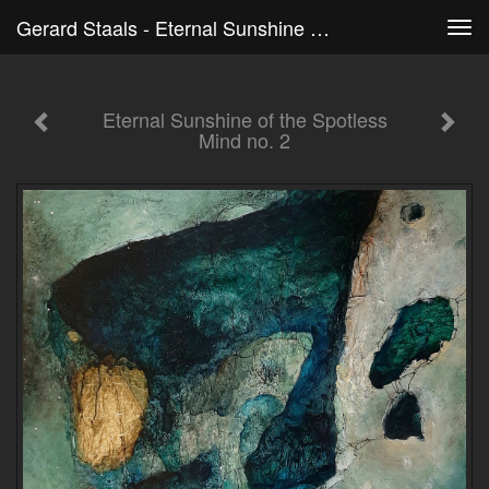
Gerard Staals - Eternal Sunshine Of The Spotless Mind No. 2
Tog
navi
Eternal Sunshine of the Spotless
Mind no. 2